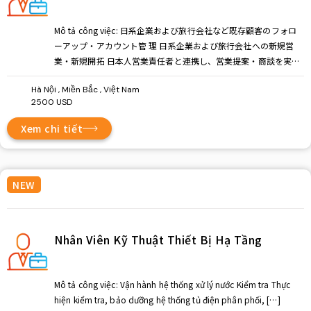
Mô tả công việc: 日系企業および旅行会社など既存顧客のフォロ
ーアップ・アカウント管 理 日系企業および旅行会社への新規営
業・新規開拓 日本人営業責任者と連携し、営業提案・商談を実施
日本市場における売上拡大および営業目標の達成 顧客との長期的
Hà Nội , Miền Bắc , Việt Nam
な関係構築 Yêu cầu ứng viên: 【必須条件】 日本国籍の方 大学卒
2500 USD
業以上 海外において営業職または募集職種に関連する職務経験3
年以上 英語でのコミュニケーションが可能な方 年齢：25歳～39
Xem chi tiết
歳 犯罪経歴がない方（無犯罪証明書取得可能） 健康状態が良好で
健康診断書を提出できる方 【歓迎条件】 ホテル・観光業界での営
業経験 日系企業向け営業経験 […]
NEW
Nhân Viên Kỹ Thuật Thiết Bị Hạ Tầng
Mô tả công việc: Vận hành hệ thống xử lý nước Kiểm tra Thực
hiện kiểm tra, bảo dưỡng hệ thống tủ điện phân phối, […]