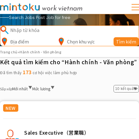
Search Jobs Post Job for free
Địa điểm
Chọn khu vực
Tìm kiếm
Trang chủ
»
Hành chính - Văn phòng
Kết quả tìm kiếm cho “Hành chính - Văn phòng”
173
Đã tìm thấy
cơ hội việc làm phù hợp
Mới nhất
Mức lương
Sắp xếp
NEW
Sales Executive（営業職）