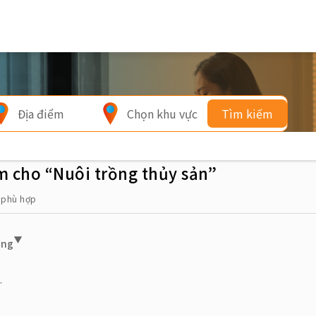
Địa điểm
Chọn khu vực
Tìm kiếm
m cho “Nuôi trồng thủy sản”
m phù hợp
ơng
.