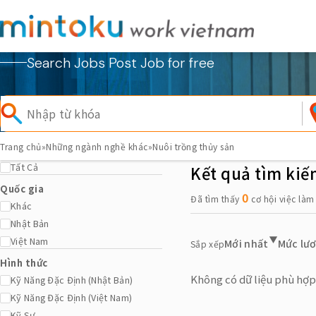
Search Jobs Post Job for free
Trang chủ
»
Những ngành nghề khác
»
Nuôi trồng thủy sản
Tất Cả
Kết quả tìm kiế
Quốc gia
0
Đã tìm thấy
cơ hội việc là
Khác
Nhật Bản
Việt Nam
Mới nhất
Mức lư
Sắp xếp
Hình thức
Không có dữ liệu phù hợp
Kỹ Năng Đặc Định (Nhật Bản)
Kỹ Năng Đặc Định (Việt Nam)
Kỹ Sư