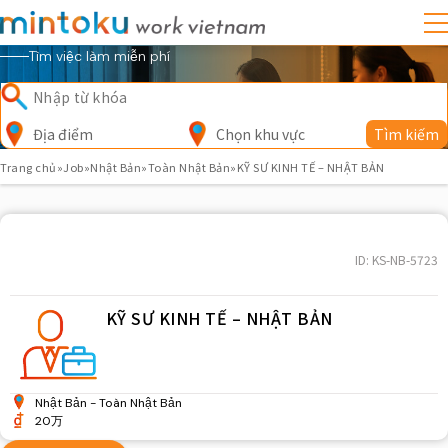
Tìm việc làm miễn phí
Địa điểm
Chọn khu vực
Tìm kiếm
Trang chủ
»
Job
»
Nhật Bản
»
Toàn Nhật Bản
»
KỸ SƯ KINH TẾ – NHẬT BẢN
ID: KS-NB-5723
KỸ SƯ KINH TẾ – NHẬT BẢN
Nhật Bản
Toàn Nhật Bản
20万