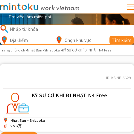
Tìm việc làm miễn phí
Địa điểm
Chọn khu vực
Tìm kiếm
Trang chủ
»
Job
»
Nhật Bản
»
Shizuoka
»
KỸ SƯ CƠ KHÍ ĐI NHẬT N4 Free
ID: KS-NB-5629
KỸ SƯ CƠ KHÍ ĐI NHẬT N4 Free
Nhật Bản
Shizuoka
25.6万