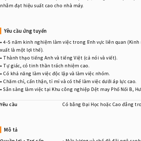
nhằm đạt hiệu suất cao cho nhà máy.
Yêu cầu ứng tuyển
• 4-5 năm kinh nghiệm làm việc trong lĩnh vực liên quan (Kin
xuất là một lợi thế).
• Thành thạo tiếng Anh và tiếng Việt (cả nói và viết).
• Tự giác, có tinh thần trách nhiệm cao.
• Có khả năng làm việc độc lập và làm việc nhóm.
• Chăm chỉ, cẩn thận, tỉ mỉ và có thể làm việc dưới áp lực cao.
• Sẵn sàng làm việc tại Khu công nghiệp Dệt may Phố Nối B, Hư
Yêu cầu
Có bằng Đại Học hoặc Cao đẳng tron
Mô tả
Quyền lợi・Trợ cấp
• Mức lương và chế độ đãi ngộ cạnh