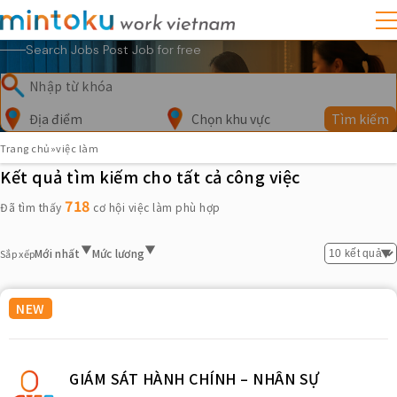
Search Jobs Post Job for free
Địa điểm
Chọn khu vực
Tìm kiếm
Trang chủ
»
việc làm
Kết quả tìm kiếm cho tất cả công việc
718
Đã tìm thấy
cơ hội việc làm phù hợp
Mới nhất
Mức lương
Sắp xếp
NEW
GIÁM SÁT HÀNH CHÍNH – NHÂN SỰ