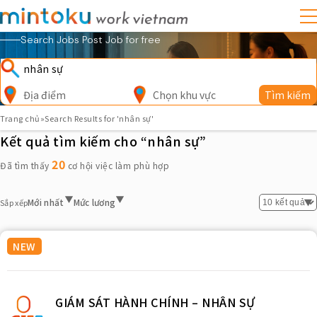
Search Jobs Post Job for free
Địa điểm
Chọn khu vực
Tìm kiếm
Trang chủ
»
Search Results for 'nhân sự'
Kết quả tìm kiếm cho “nhân sự”
20
Đã tìm thấy
cơ hội việc làm phù hợp
Mới nhất
Mức lương
Sắp xếp
NEW
GIÁM SÁT HÀNH CHÍNH – NHÂN SỰ