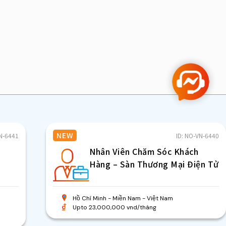
NEW
VN-6441
ID: NO-VN-6440
Nh
Nhân Viên Chăm Sóc Khách
vi
Hàng – Sàn Thương Mại Điện Tử
Mi
wo
Hồ Chí Minh
Miền Nam
Việt Nam
Upto 23,000,000 vnd/tháng