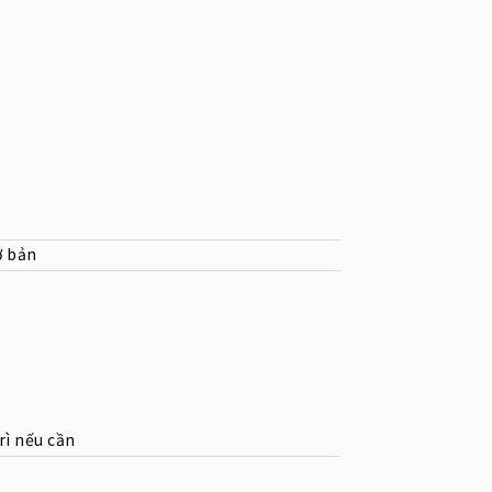
ơ bản
rì nếu cần