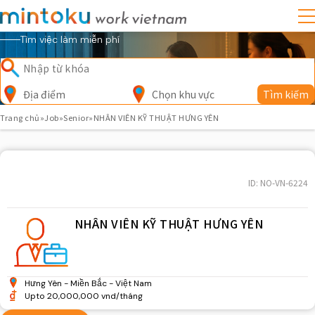
Tìm việc làm miễn phí
Địa điểm
Chọn khu vực
Tìm kiếm
Trang chủ
»
Job
»
Senior
»
NHÂN VIÊN KỸ THUẬT HƯNG YÊN
ID: NO-VN-6224
NHÂN VIÊN KỸ THUẬT HƯNG YÊN
Hưng Yên
Miền Bắc
Việt Nam
Upto 20,000,000 vnd/tháng