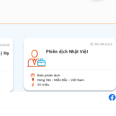
Nh
vi
Mi
wo
ID: NO-VN-6323
VN-6438
Phiên dịch Nhật Việt
Bị Hạ
Biên phiên dịch
Hưng Yên
Miền Bắc
Việt Nam
20 triệu