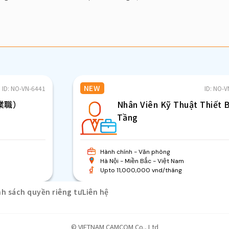
NEW
ID: NO-VN-6441
ID: NO-
営業職）
Nhân Viên Kỹ Thuật Thiết 
Tầng
Hành chính - Văn phòng
Hà Nội
Miền Bắc
Việt Nam
Upto 11,000,000 vnd/tháng
nh sách quyền riêng tư
Liên hệ
© VIETNAM CAMCOM Co., Ltd